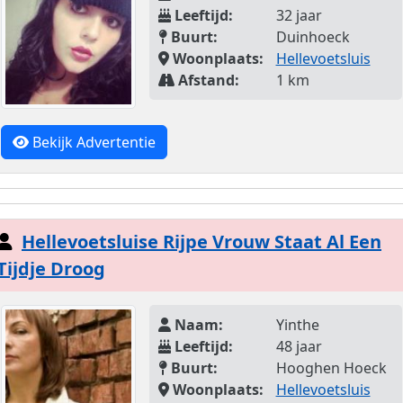
Leeftijd:
32 jaar
Buurt:
Duinhoeck
Woonplaats:
Hellevoetsluis
Afstand:
1 km
Bekijk Advertentie
Hellevoetsluise Rijpe Vrouw Staat Al Een
Tijdje Droog
Naam:
Yinthe
Leeftijd:
48 jaar
Buurt:
Hooghen Hoeck
Woonplaats:
Hellevoetsluis