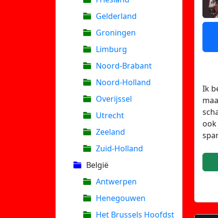
Gelderland
Groningen
Limburg
Noord-Brabant
Noord-Holland
Ik b
Overijssel
maar
scha
Utrecht
ook 
Zeeland
span
Zuid-Holland
België
Antwerpen
Henegouwen
Het Brussels Hoofdst