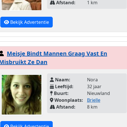
Afstand:
1 km
Bekijk Advertentie
Meisje Bindt Mannen Graag Vast En
Misbruikt Ze Dan
Naam:
Nora
Leeftijd:
32 jaar
Buurt:
Nieuwland
Woonplaats:
Brielle
Afstand:
8 km
Bekijk Advertentie