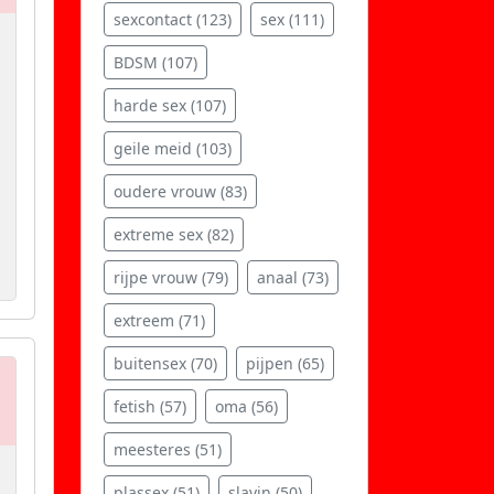
sexcontact (123)
sex (111)
BDSM (107)
harde sex (107)
geile meid (103)
oudere vrouw (83)
extreme sex (82)
rijpe vrouw (79)
anaal (73)
extreem (71)
buitensex (70)
pijpen (65)
fetish (57)
oma (56)
meesteres (51)
plassex (51)
slavin (50)