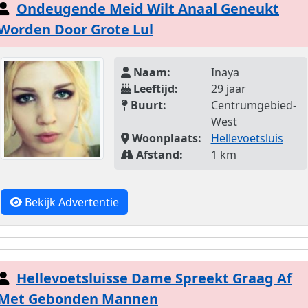
Ondeugende Meid Wilt Anaal Geneukt
Worden Door Grote Lul
Naam:
Inaya
Leeftijd:
29 jaar
Buurt:
Centrumgebied-
West
Woonplaats:
Hellevoetsluis
Afstand:
1 km
Bekijk Advertentie
Hellevoetsluisse Dame Spreekt Graag Af
Met Gebonden Mannen