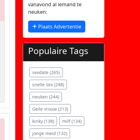
vanavond al iemand te
neuken:
Plaats Advertentie
Populaire Tags
sexdate (265)
snelle sex (248)
neuken (244)
Geile vrouw (213)
kinky (138)
milf (134)
jonge meid (132)