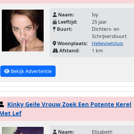
Naam:
Ivy
Leeftijd:
25 jaar
Buurt:
Dichters- en
Schrijversbuurt
Woonplaats:
Hellevoetsluis
Afstand:
1 km
Bekijk Advertentie
Kinky Geile Vrouw Zoek Een Potente Kerel
Met Lef
Naam:
Elizabeth