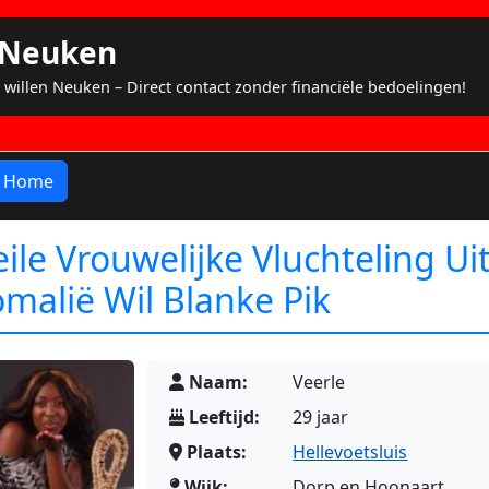
s Neuken
 willen Neuken – Direct contact zonder financiële bedoelingen!
Home
ile Vrouwelijke Vluchteling Ui
malië Wil Blanke Pik
Naam:
Veerle
Leeftijd:
29 jaar
Plaats:
Hellevoetsluis
Wijk:
Dorp en Hoonaart