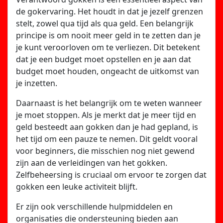
de gokervaring. Het houdt in dat je jezelf grenzen
stelt, zowel qua tijd als qua geld. Een belangrijk
principe is om nooit meer geld in te zetten dan je
je kunt veroorloven om te verliezen. Dit betekent
dat je een budget moet opstellen en je aan dat
budget moet houden, ongeacht de uitkomst van
je inzetten.
Daarnaast is het belangrijk om te weten wanneer
je moet stoppen. Als je merkt dat je meer tijd en
geld besteedt aan gokken dan je had gepland, is
het tijd om een pauze te nemen. Dit geldt vooral
voor beginners, die misschien nog niet gewend
zijn aan de verleidingen van het gokken.
Zelfbeheersing is cruciaal om ervoor te zorgen dat
gokken een leuke activiteit blijft.
Er zijn ook verschillende hulpmiddelen en
organisaties die ondersteuning bieden aan