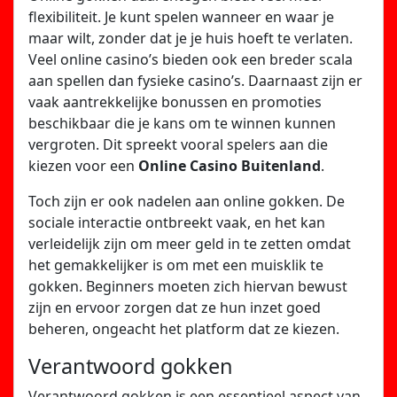
flexibiliteit. Je kunt spelen wanneer en waar je
maar wilt, zonder dat je je huis hoeft te verlaten.
Veel online casino’s bieden ook een breder scala
aan spellen dan fysieke casino’s. Daarnaast zijn er
vaak aantrekkelijke bonussen en promoties
beschikbaar die je kans om te winnen kunnen
vergroten. Dit spreekt vooral spelers aan die
kiezen voor een
Online Casino Buitenland
.
Toch zijn er ook nadelen aan online gokken. De
sociale interactie ontbreekt vaak, en het kan
verleidelijk zijn om meer geld in te zetten omdat
het gemakkelijker is om met een muisklik te
gokken. Beginners moeten zich hiervan bewust
zijn en ervoor zorgen dat ze hun inzet goed
beheren, ongeacht het platform dat ze kiezen.
Verantwoord gokken
Verantwoord gokken is een essentieel aspect van