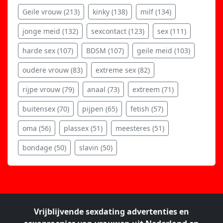
Geile vrouw (213)
kinky (138)
milf (134)
jonge meid (132)
sexcontact (123)
sex (111)
harde sex (107)
BDSM (107)
geile meid (103)
oudere vrouw (83)
extreme sex (82)
rijpe vrouw (79)
anaal (73)
extreem (71)
buitensex (70)
pijpen (65)
fetish (57)
oma (56)
plassex (51)
meesteres (51)
bondage (50)
slavin (50)
Vrijblijvende sexdating advertenties en