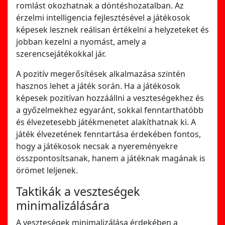
romlást okozhatnak a döntéshozatalban. Az
érzelmi intelligencia fejlesztésével a játékosok
képesek lesznek reálisan értékelni a helyzeteket és
jobban kezelni a nyomást, amely a
szerencsejátékokkal jár.
A pozitív megerősítések alkalmazása szintén
hasznos lehet a játék során. Ha a játékosok
képesek pozitívan hozzáállni a veszteségekhez és
a győzelmekhez egyaránt, sokkal fenntarthatóbb
és élvezetesebb játékmenetet alakíthatnak ki. A
játék élvezetének fenntartása érdekében fontos,
hogy a játékosok necsak a nyereményekre
összpontosítsanak, hanem a játéknak magának is
örömet leljenek.
Taktikák a veszteségek
minimalizálására
A veszteségek minimalizálása érdekében a