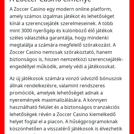
A Zoccer Casino egy modern online platform,
amely számos izgalmas játékot és lehetőséget
kínál a szerencsejáték szerelmeseinek. A több
mint 3000 nyerőgép és különböző élő játékok
széles választéka garantálja, hogy mindenki
megtalálja a számára megfelelő szórakozást. A
Zoccer Casino nemcsak szórakoztató, hanem
biztonságos is, hiszen nemzetközi szerencsejáték-
engedéllyel működik, amely védi a játékosokat.
Az új játékosok számára vonzó üdvözlő bónuszok
állnak rendelkezésre, valamint rendszeres
promóciók, amelyek lehetőséget adnak a
nyeremények maximalizálására. A könnyen
használható felület és a biztonságos tranzakciós
lehetőségek révén a Zoccer Casino kiemelkedő
helyet foglal el a piacon. A hűségprogramoknak
köszönhetően a visszatérő játékosok is élvezhetik