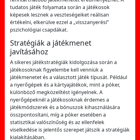
tudatos játék folyamata során a játékosok
képesek lesznek a veszteségeiket reálisan
értékelni, elkerülve ezzel a „visszanyerési”
pszichológiai csapdákat.
Stratégiák a játékmenet
javításához
A sikeres játékstratégiák kidolgozása során a
játékosoknak figyelembe kell venniük a
játékmenetet és a választott játék típusát. Például
a nyerőgépek és a kártyajátékok, mint a póker,
különböző megközelítést igényelnek. A
nyerőgépeknél a játékosoknak érdemes a
játékmódszerek és a bónuszok kihasználására
összpontosítani, míg a póker esetében a
statisztikai valószínűség és az ellenfelek
viselkedése is jelentős szerepet játszik a stratégiák
kialakításában.