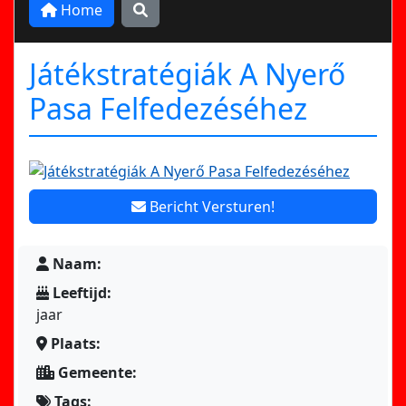
Home
Zoeken
Játékstratégiák A Nyerő
Pasa Felfedezéséhez
Bericht Versturen!
Naam:
Leeftijd:
jaar
Plaats:
Gemeente:
Tags: