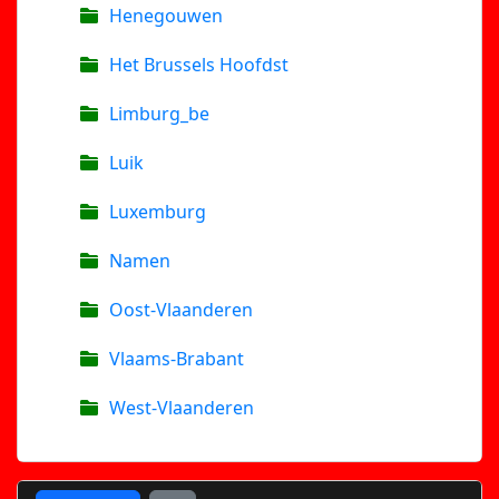
Henegouwen
Het Brussels Hoofdst
Limburg_be
Luik
Luxemburg
Namen
Oost-Vlaanderen
Vlaams-Brabant
West-Vlaanderen