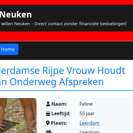
s Neuken
 willen Neuken – Direct contact zonder financiële bedoelingen!
Home
eerdamse Rijpe Vrouw Houdt
an Onderweg Afspreken
Naam:
Feline
Leeftijd:
55 jaar
Plaats:
Leerdam
Leerdam