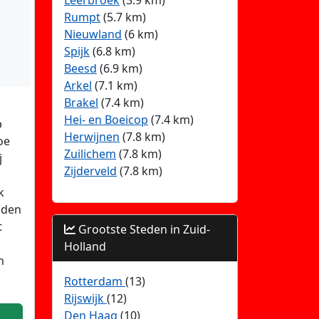
Leerbroek
(3.9 km)
Rumpt
(5.7 km)
Nieuwland
(6 km)
Spijk
(6.8 km)
Beesd
(6.9 km)
Arkel
(7.1 km)
Brakel
(7.4 km)
Hei- en Boeicop
(7.4 km)
p
Herwijnen
(7.8 km)
oe
Zuilichem
(7.8 km)
j
Zijderveld
(7.8 km)
k
jden
t
Grootste Steden in Zuid-
Holland
n
Rotterdam
(13)
Rijswijk
(12)
Den Haag
(10)