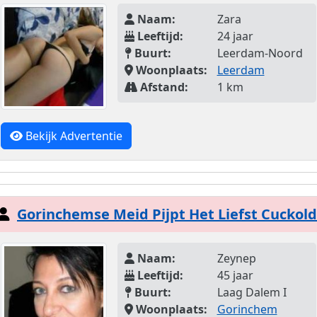
Naam:
Zara
Leeftijd:
24 jaar
Buurt:
Leerdam-Noord
Woonplaats:
Leerdam
Afstand:
1 km
Bekijk Advertentie
Gorinchemse Meid Pijpt Het Liefst Cuckold
Naam:
Zeynep
Leeftijd:
45 jaar
Buurt:
Laag Dalem I
Woonplaats:
Gorinchem