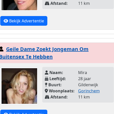
Afstand:
11 km
Bekijk Advertentie
Geile Dame Zoekt Jongeman Om
Buitensex Te Hebben
Naam:
Mira
Leeftijd:
28 jaar
Buurt:
Gildenwijk
Woonplaats:
Gorinchem
Afstand:
11 km