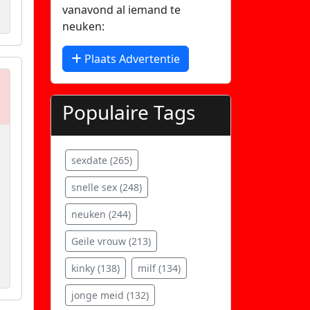
vanavond al iemand te
neuken:
Plaats Advertentie
Populaire Tags
sexdate (265)
snelle sex (248)
neuken (244)
Geile vrouw (213)
kinky (138)
milf (134)
jonge meid (132)