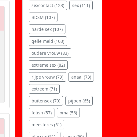
sexcontact (123)
sex (111)
BDSM (107)
harde sex (107)
geile meid (103)
oudere vrouw (83)
extreme sex (82)
rijpe vrouw (79)
anaal (73)
extreem (71)
buitensex (70)
pijpen (65)
fetish (57)
oma (56)
meesteres (51)
plassex (51)
slavin (50)