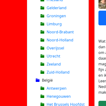
Gelderland
Groningen
Limburg
Noord-Brabant
Noord-Holland
Wat 
dan 
Overijssel
om a
Utrecht
daar
ma
Zeeland
fijn
Zuid-Holland
en i
België
Leer
Nede
Antwerpen
mak
Henegouwen
Het Brussels Hoofdst