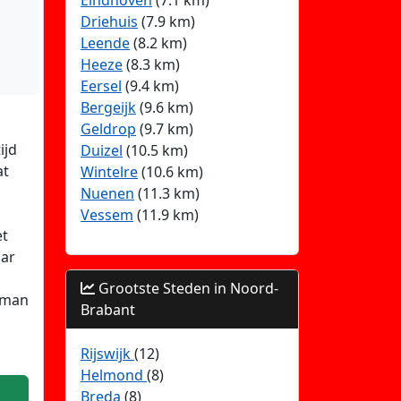
Eindhoven
(7.1 km)
Driehuis
(7.9 km)
Leende
(8.2 km)
Heeze
(8.3 km)
Eersel
(9.4 km)
Bergeijk
(9.6 km)
Geldrop
(9.7 km)
ijd
Duizel
(10.5 km)
at
Wintelre
(10.6 km)
Nuenen
(11.3 km)
Vessem
(11.9 km)
et
aar
Grootste Steden in Noord-
 man
Brabant
Rijswijk
(12)
Helmond
(8)
Breda
(8)