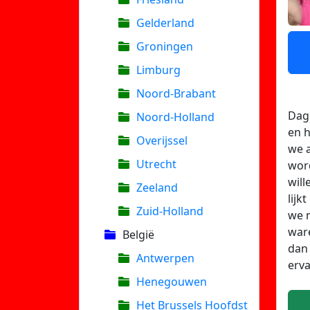
Gelderland
Groningen
Limburg
Noord-Brabant
Dag 
Noord-Holland
en h
Overijssel
we a
Utrecht
wor
wil
Zeeland
lijk
Zuid-Holland
we m
ware
België
dan 
Antwerpen
erva
Henegouwen
Het Brussels Hoofdst