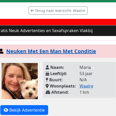
Terug naar overzicht: Waalre
atis Neuk Advertenties en Sexafspraken Vlakbij
Neuken Met Een Man Met Conditie
Naam:
Maria
Leeftijd:
53 jaar
Buurt:
N/A
Woonplaats:
Waalre
Afstand:
1 km
Bekijk Advertentie