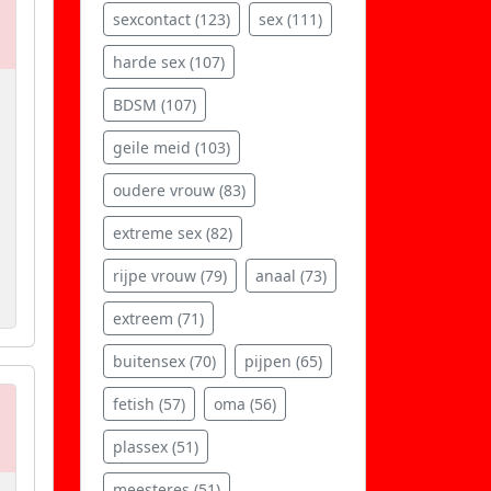
sexcontact (123)
sex (111)
harde sex (107)
BDSM (107)
geile meid (103)
oudere vrouw (83)
extreme sex (82)
rijpe vrouw (79)
anaal (73)
extreem (71)
buitensex (70)
pijpen (65)
fetish (57)
oma (56)
plassex (51)
meesteres (51)