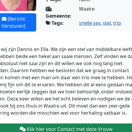
Waalre
Gemeente:
[Bericht
Tags:
snelle sex
,
stel
,
trio
Versturen]
wij zijn Dennis en Ella. We zijn een stel van middelbare leeft
ebben beide een hekel aan saaie mensen. Zelf vinden we d
bsoluut niet saai zijn en dit willen we ook nog lang niet
den. Daarom hebben we besloten dat we graag in contact
len komen met een man om
daar een trio mee te hebben. H
t mij fijn om dit te ervaren. We hebben dit al eens gedaan m
oeten eerlijk zeggen dat we toen behoorlijk onder invloed
n. Deze keer willen we het echt beleven en nodigen we de
ook bij ons thuis in Waalre uit. Dit moet dan een zeer geile
ring worden die misschien wel voor herhaling vatbaar is.
Klik hier voor Contact met deze Vrouw