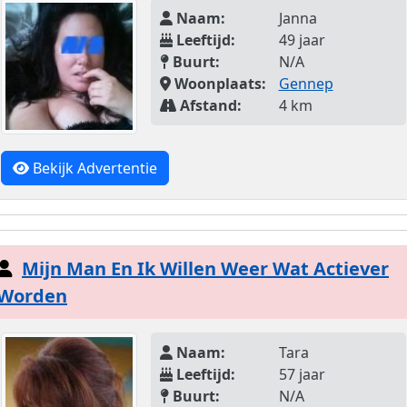
Naam:
Janna
Leeftijd:
49 jaar
Buurt:
N/A
Woonplaats:
Gennep
Afstand:
4 km
Bekijk Advertentie
Mijn Man En Ik Willen Weer Wat Actiever
Worden
Naam:
Tara
Leeftijd:
57 jaar
Buurt:
N/A