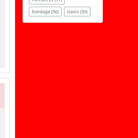
bondage (50)
slavin (50)