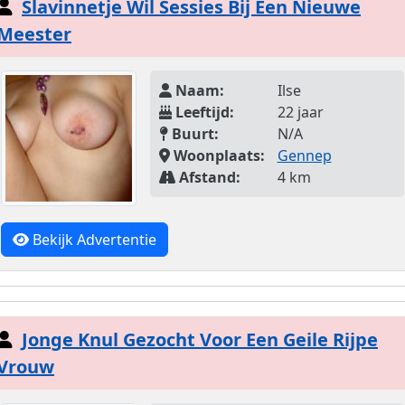
Slavinnetje Wil Sessies Bij Een Nieuwe
Meester
Naam:
Ilse
Leeftijd:
22 jaar
Buurt:
N/A
Woonplaats:
Gennep
Afstand:
4 km
Bekijk Advertentie
Jonge Knul Gezocht Voor Een Geile Rijpe
Vrouw