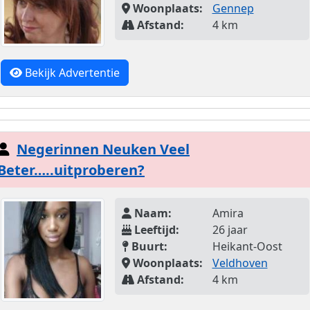
Woonplaats:
Gennep
Afstand:
4 km
Bekijk Advertentie
Negerinnen Neuken Veel
Beter…..uitproberen?
Naam:
Amira
Leeftijd:
26 jaar
Buurt:
Heikant-Oost
Woonplaats:
Veldhoven
Afstand:
4 km