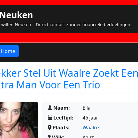
s Neuken
 willen Neuken – Direct contact zonder financiële bedoelingen!
Home
kker Stel Uit Waalre Zoekt Ee
tra Man Voor Een Trio
Naam:
Ella
Leeftijd:
46 jaar
Plaats:
Waalre
Wijk:
Aalst