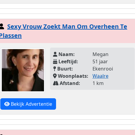
Sexy Vrouw Zoekt Man Om Overheen Te
Plassen
Naam:
Megan
Leeftijd:
51 jaar
Buurt:
Ekenrooi
Woonplaats:
Waalre
Afstand:
1 km
Bekijk Advertentie