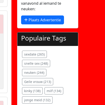
vanavond al iemand te
neuken:
Plaats Advertentie
Populaire Tags
sexdate (265)
snelle sex (248)
neuken (244)
Geile vrouw (213)
kinky (138)
milf (134)
jonge meid (132)