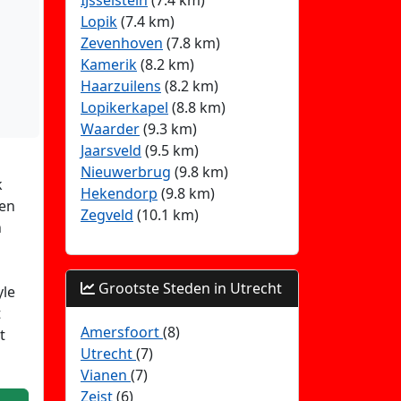
IJsselstein
(7.4 km)
Lopik
(7.4 km)
Zevenhoven
(7.8 km)
Kamerik
(8.2 km)
Haarzuilens
(8.2 km)
Lopikerkapel
(8.8 km)
Waarder
(9.3 km)
Jaarsveld
(9.5 km)
Nieuwerbrug
(9.8 km)
k
Hekendorp
(9.8 km)
een
Zegveld
(10.1 km)
n
Grootste Steden in Utrecht
yle
t
Amersfoort
(8)
t
Utrecht
(7)
Vianen
(7)
Zeist
(6)