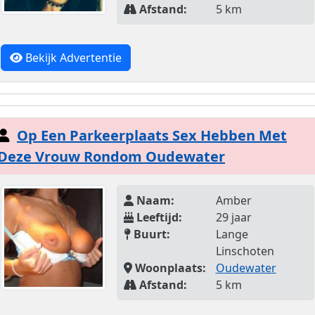
Afstand:
5 km
Bekijk Advertentie
Op Een Parkeerplaats Sex Hebben Met
Deze Vrouw Rondom Oudewater
Naam:
Amber
Leeftijd:
29 jaar
Buurt:
Lange
Linschoten
Woonplaats:
Oudewater
Afstand:
5 km