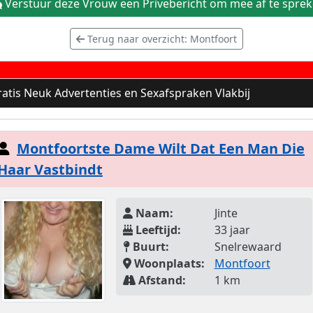
Verstuur deze Vrouw een Privebericht om mee af te spre
Terug naar overzicht: Montfoort
atis Neuk Advertenties en Sexafspraken Vlakbij
Montfoortste Dame Wilt Dat Een Man Die
Haar Vastbindt
Naam:
Jinte
Leeftijd:
33 jaar
Buurt:
Snelrewaard
Woonplaats:
Montfoort
Afstand:
1 km