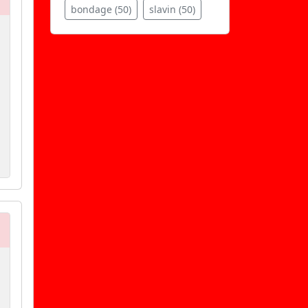
bondage (50)
slavin (50)