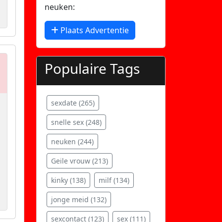
neuken:
Plaats Advertentie
Populaire Tags
sexdate (265)
snelle sex (248)
neuken (244)
Geile vrouw (213)
kinky (138)
milf (134)
jonge meid (132)
sexcontact (123)
sex (111)