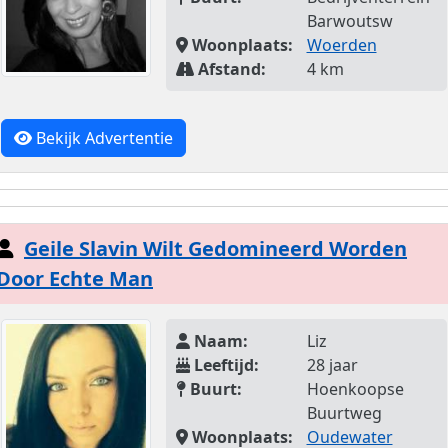
Barwoutsw
Woonplaats:
Woerden
Afstand:
4 km
Bekijk Advertentie
Geile Slavin Wilt Gedomineerd Worden
Door Echte Man
Naam:
Liz
Leeftijd:
28 jaar
Buurt:
Hoenkoopse
Buurtweg
Woonplaats:
Oudewater