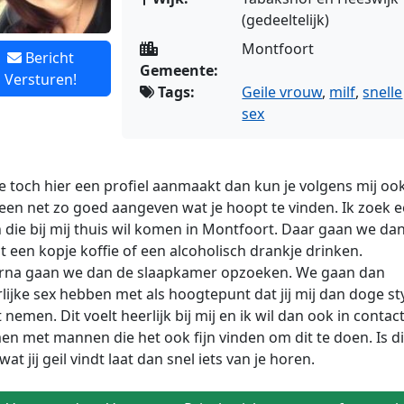
(gedeeltelijk)
Montfoort
Bericht
Gemeente:
Versturen!
Tags:
Geile vrouw
,
milf
,
snelle
sex
je toch hier een profiel aanmaakt dan kun je volgens mij oo
en net zo goed aangeven wat je hoopt te vinden. Ik zoek 
die bij mij thuis wil komen in Montfoort. Daar gaan we da
t een kopje koffie of een alcoholisch drankje drinken.
rna
gaan we dan de slaapkamer opzoeken. We gaan dan
lijke sex hebben met als hoogtepunt dat jij mij dan doge st
 nemen. Dit voelt heerlijk bij mij en ik wil dan ook in contac
n met mannen die het ook fijn vinden om dit te doen. Is di
 wat jij geil vindt laat dan snel iets van je horen.