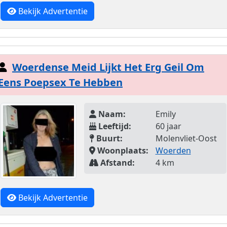
Bekijk Advertentie
Woerdense Meid Lijkt Het Erg Geil Om
Eens Poepsex Te Hebben
Naam:
Emily
Leeftijd:
60 jaar
Buurt:
Molenvliet-Oost
Woonplaats:
Woerden
Afstand:
4 km
Bekijk Advertentie