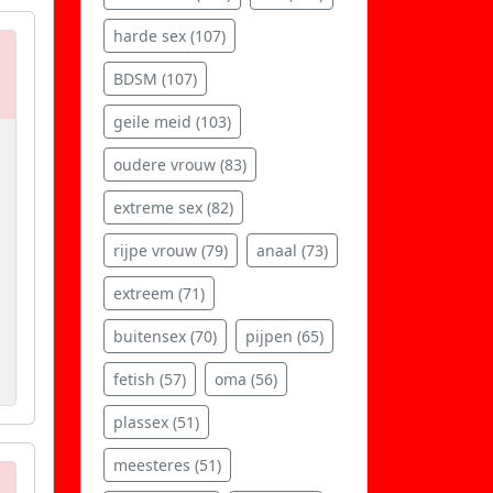
harde sex (107)
BDSM (107)
geile meid (103)
oudere vrouw (83)
extreme sex (82)
rijpe vrouw (79)
anaal (73)
extreem (71)
buitensex (70)
pijpen (65)
fetish (57)
oma (56)
plassex (51)
meesteres (51)