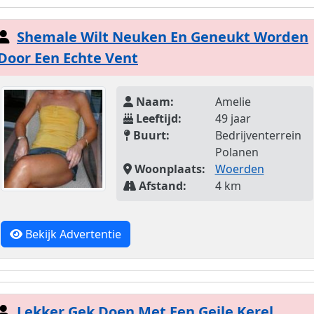
Shemale Wilt Neuken En Geneukt Worden
Door Een Echte Vent
Naam:
Amelie
Leeftijd:
49 jaar
Buurt:
Bedrijventerrein
Polanen
Woonplaats:
Woerden
Afstand:
4 km
Bekijk Advertentie
Lekker Gek Doen Met Een Geile Kerel