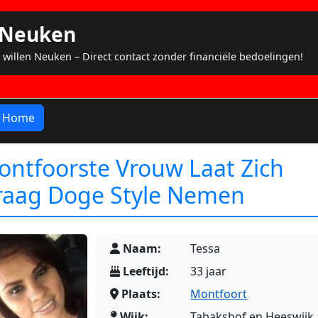
s Neuken
 willen Neuken – Direct contact zonder financiële bedoelingen!
Home
ntfoorste Vrouw Laat Zich
raag Doge Style Nemen
Naam:
Tessa
Leeftijd:
33 jaar
Plaats:
Montfoort
Wijk:
Tabakshof en Heeswijk