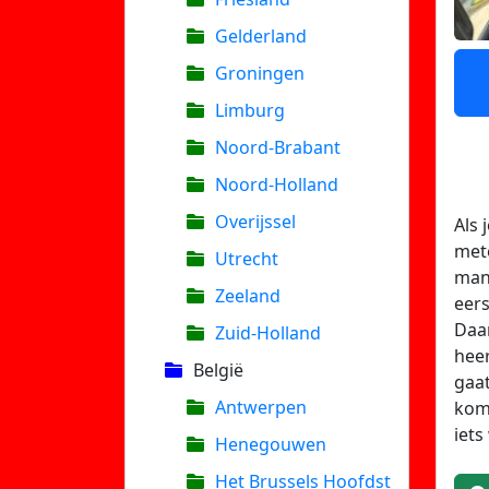
Gelderland
Groningen
Limburg
Noord-Brabant
Noord-Holland
Overijssel
Als 
mete
Utrecht
man 
Zeeland
eers
Daa
Zuid-Holland
heer
België
gaat
Antwerpen
kome
iets
Henegouwen
Het Brussels Hoofdst