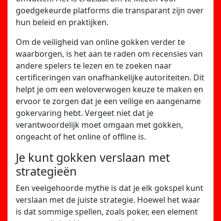
goedgekeurde platforms die transparant zijn over
hun beleid en praktijken.
Om de veiligheid van online gokken verder te
waarborgen, is het aan te raden om recensies van
andere spelers te lezen en te zoeken naar
certificeringen van onafhankelijke autoriteiten. Dit
helpt je om een weloverwogen keuze te maken en
ervoor te zorgen dat je een veilige en aangename
gokervaring hebt. Vergeet niet dat je
verantwoordelijk moet omgaan met gokken,
ongeacht of het online of offline is.
Je kunt gokken verslaan met
strategieën
Een veelgehoorde mythe is dat je elk gokspel kunt
verslaan met de juiste strategie. Hoewel het waar
is dat sommige spellen, zoals poker, een element