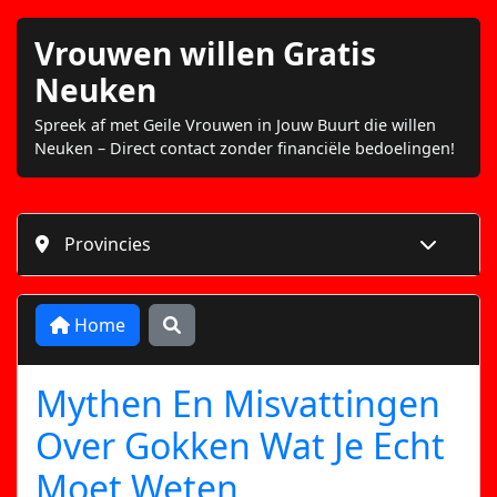
Vrouwen willen Gratis
Neuken
Spreek af met Geile Vrouwen in Jouw Buurt die willen
Neuken – Direct contact zonder financiële bedoelingen!
Provincies
Toon/ve
Home
Zoeken
Mythen En Misvattingen
Over Gokken Wat Je Echt
Moet Weten