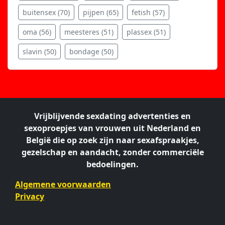
buitensex (70)
pijpen (65)
fetish (57)
oma (56)
meesteres (51)
plassex (51)
slavin (50)
bondage (50)
Vrijblijvende sexdating advertenties en
sexoproepjes van vrouwen uit Nederland en
België die op zoek zijn naar sexafspraakjes,
gezelschap en aandacht, zonder commerciële
bedoelingen.
Algemene voorwaarden
Privacy