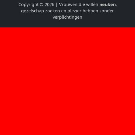
Copyright © 2026 | Vrouwen die willen
neuken
,
gezelschap zoeken en plezier hebben zonder
verplichtingen