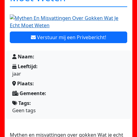
Verstuur mij een Privebericht!
Naam:
Leeftijd:
jaar
Plaats:
Gemeente:
Tags:
Geen tags
Mythen en misvattingen over gokken Wat je echt