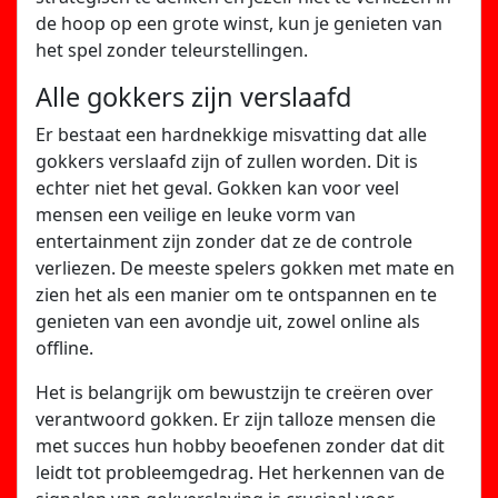
de hoop op een grote winst, kun je genieten van
het spel zonder teleurstellingen.
Alle gokkers zijn verslaafd
Er bestaat een hardnekkige misvatting dat alle
gokkers verslaafd zijn of zullen worden. Dit is
echter niet het geval. Gokken kan voor veel
mensen een veilige en leuke vorm van
entertainment zijn zonder dat ze de controle
verliezen. De meeste spelers gokken met mate en
zien het als een manier om te ontspannen en te
genieten van een avondje uit, zowel online als
offline.
Het is belangrijk om bewustzijn te creëren over
verantwoord gokken. Er zijn talloze mensen die
met succes hun hobby beoefenen zonder dat dit
leidt tot probleemgedrag. Het herkennen van de