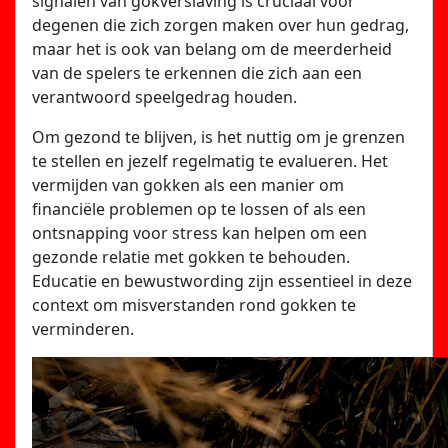
signalen van gokverslaving is cruciaal voor
degenen die zich zorgen maken over hun gedrag,
maar het is ook van belang om de meerderheid
van de spelers te erkennen die zich aan een
verantwoord speelgedrag houden.
Om gezond te blijven, is het nuttig om je grenzen
te stellen en jezelf regelmatig te evalueren. Het
vermijden van gokken als een manier om
financiële problemen op te lossen of als een
ontsnapping voor stress kan helpen om een
gezonde relatie met gokken te behouden.
Educatie en bewustwording zijn essentieel in deze
context om misverstanden rond gokken te
verminderen.