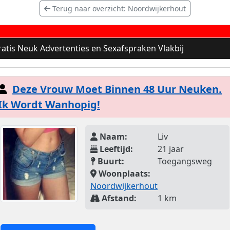
Terug naar overzicht: Noordwijkerhout
atis Neuk Advertenties en Sexafspraken Vlakbij
Deze Vrouw Moet Binnen 48 Uur Neuken.
Ik Wordt Wanhopig!
Naam:
Liv
Leeftijd:
21 jaar
Buurt:
Toegangsweg
Woonplaats:
Noordwijkerhout
Afstand:
1 km