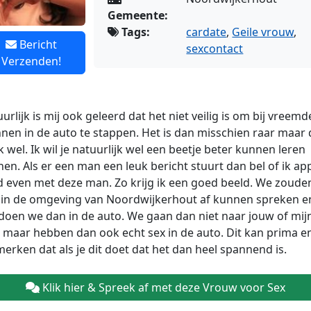
Gemeente:
Tags:
cardate
,
Geile vrouw
,
Bericht
sexcontact
Verzenden!
urlijk is mij ook geleerd dat het niet veilig is om bij vreemd
en in de auto te stappen. Het is dan misschien raar maar 
ik wel. Ik wil je natuurlijk wel een beetje beter kunnen leren
en. Als er een man een leuk bericht stuurt dan bel of ik app
jd even met deze
man. Zo krijg ik een goed beeld. We zoude
 in de omgeving van Noordwijkerhout af kunnen spreken e
doen we dan in de auto. We gaan dan niet naar jouw of mij
 maar hebben dan ook echt sex in de auto. Dit kan prima en
merken dat als je dit doet dat het dan heel spannend is.
Klik hier & Spreek af met deze Vrouw voor Sex