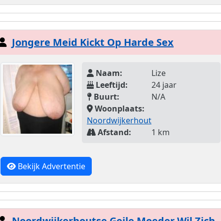
Jongere Meid Kickt Op Harde Sex
Naam:
Lize
Leeftijd:
24 jaar
Buurt:
N/A
Woonplaats:
Noordwijkerhout
Afstand:
1 km
Bekijk Advertentie
Noordwijkerhoutse Geile Moeder Wil Zich