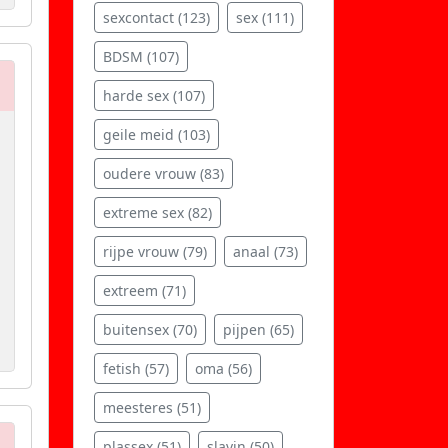
sexcontact (123)
sex (111)
BDSM (107)
harde sex (107)
geile meid (103)
oudere vrouw (83)
extreme sex (82)
rijpe vrouw (79)
anaal (73)
extreem (71)
buitensex (70)
pijpen (65)
fetish (57)
oma (56)
meesteres (51)
plassex (51)
slavin (50)