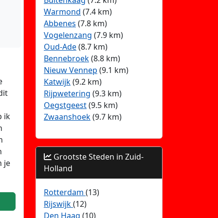
Buitenkaag
(7.2 km)
Warmond
(7.4 km)
Abbenes
(7.8 km)
Vogelenzang
(7.9 km)
Oud-Ade
(8.7 km)
Bennebroek
(8.8 km)
Nieuw Vennep
(9.1 km)
e
Katwijk
(9.2 km)
dit
Rijpwetering
(9.3 km)
Oegstgeest
(9.5 km)
 ik
Zwaanshoek
(9.7 km)
n
n
n
Grootste Steden in Zuid-
 je
Holland
Rotterdam
(13)
Rijswijk
(12)
Den Haag
(10)