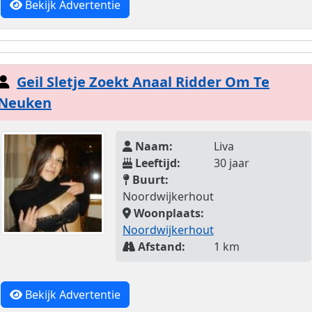
Bekijk Advertentie
Geil Sletje Zoekt Anaal Ridder Om Te
Neuken
Naam:
Liva
Leeftijd:
30 jaar
Buurt:
Noordwijkerhout
Woonplaats:
Noordwijkerhout
Afstand:
1 km
Bekijk Advertentie