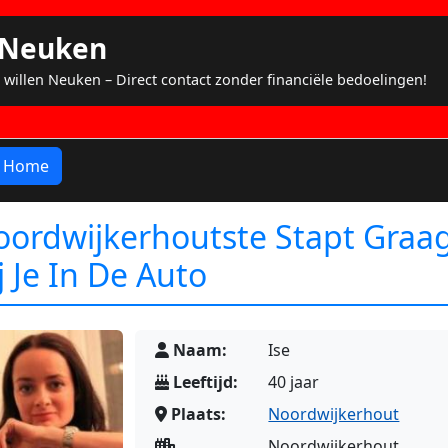
s Neuken
 willen Neuken – Direct contact zonder financiële bedoelingen!
Home
oordwijkerhoutste Stapt Graa
j Je In De Auto
Naam:
Ise
Leeftijd:
40 jaar
Plaats:
Noordwijkerhout
Noordwijkerhout