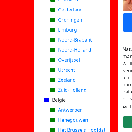
Gelderland
Groningen
Limburg
Noord-Brabant
Natu
Noord-Holland
mann
Overijssel
wil 
Utrecht
kenn
alti
Zeeland
dan
Zuid-Holland
dat 
huis
België
zal 
Antwerpen
Henegouwen
Het Brussels Hoofdst