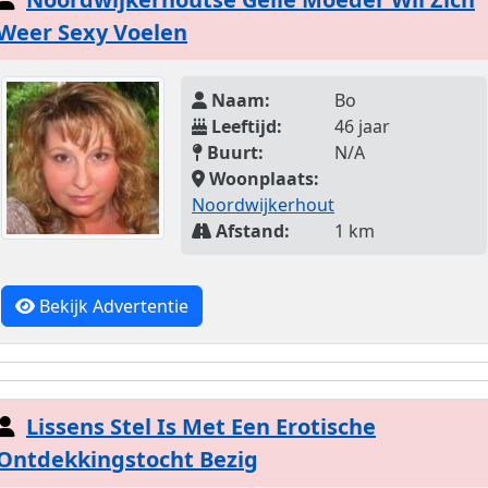
Weer Sexy Voelen
Naam:
Bo
Leeftijd:
46 jaar
Buurt:
N/A
Woonplaats:
Noordwijkerhout
Afstand:
1 km
Bekijk Advertentie
Lissens Stel Is Met Een Erotische
Ontdekkingstocht Bezig