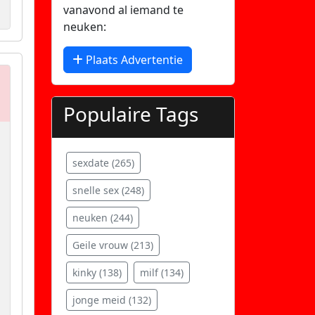
vanavond al iemand te
neuken:
Plaats Advertentie
Populaire Tags
sexdate (265)
snelle sex (248)
neuken (244)
Geile vrouw (213)
kinky (138)
milf (134)
jonge meid (132)