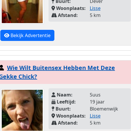
Buurt:
Dever
Woonplaats:
Lisse
Afstand:
5 km
Bekijk Advertentie
Wie Wilt Buitensex Hebben Met Deze
Gekke Chick?
Naam:
Suus
Leeftijd:
19 jaar
Buurt:
Bloemenwijk
Woonplaats:
Lisse
Afstand:
5 km