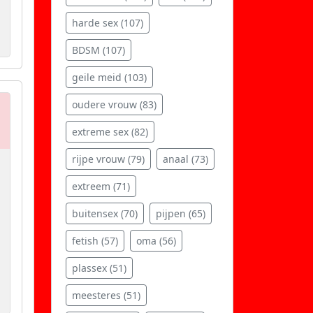
harde sex (107)
BDSM (107)
geile meid (103)
oudere vrouw (83)
extreme sex (82)
rijpe vrouw (79)
anaal (73)
extreem (71)
buitensex (70)
pijpen (65)
fetish (57)
oma (56)
plassex (51)
meesteres (51)