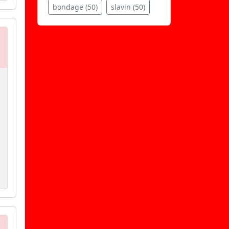
bondage (50)
slavin (50)