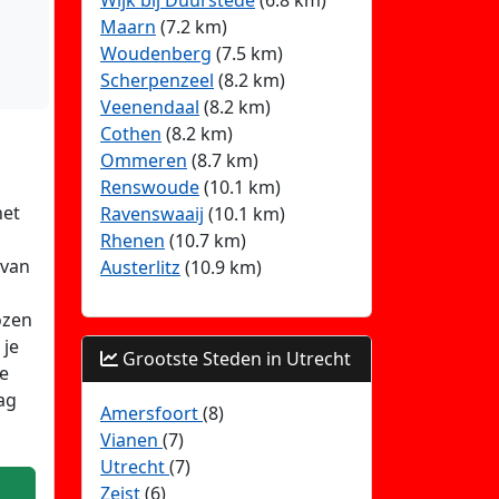
Wijk bij Duurstede
(6.8 km)
Maarn
(7.2 km)
Woudenberg
(7.5 km)
Scherpenzeel
(8.2 km)
Veenendaal
(8.2 km)
Cothen
(8.2 km)
Ommeren
(8.7 km)
Renswoude
(10.1 km)
het
Ravenswaaij
(10.1 km)
Rhenen
(10.7 km)
 van
Austerlitz
(10.9 km)
ozen
 je
Grootste Steden in Utrecht
le
ag
Amersfoort
(8)
Vianen
(7)
Utrecht
(7)
Zeist
(6)