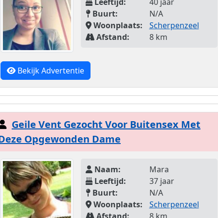
Leeftijd:
40 jaar
Buurt:
N/A
Woonplaats:
Scherpenzeel
Afstand:
8 km
Bekijk Advertentie
Geile Vent Gezocht Voor Buitensex Met
Deze Opgewonden Dame
Naam:
Mara
Leeftijd:
37 jaar
Buurt:
N/A
Woonplaats:
Scherpenzeel
Afstand:
8 km