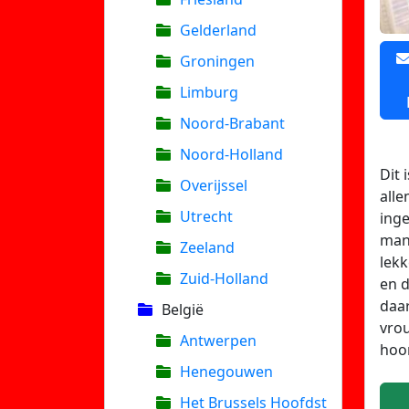
Gelderland
Groningen
Limburg
Noord-Brabant
Noord-Holland
Dit 
Overijssel
alle
Utrecht
inge
mann
Zeeland
lekk
Zuid-Holland
en d
daar
België
vrou
Antwerpen
hoo
Henegouwen
Het Brussels Hoofdst