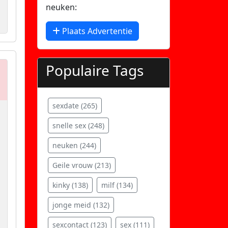
neuken:
Plaats Advertentie
Populaire Tags
sexdate (265)
snelle sex (248)
neuken (244)
Geile vrouw (213)
kinky (138)
milf (134)
jonge meid (132)
sexcontact (123)
sex (111)