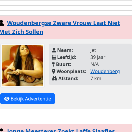
Woudenbergse Zware Vrouw Laat Niet
Met Zich Sollen
Naam:
Jet
Leeftijd:
39 jaar
Buurt:
N/A
Woonplaats:
Woudenberg
Afstand:
7 km
Bekijk Advertentie
Jonge Meesteres Zoekt Laffe Slaafjes