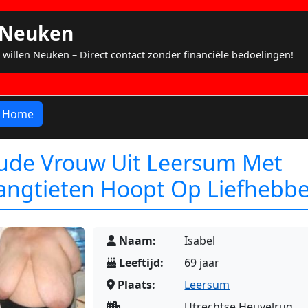
s Neuken
 willen Neuken – Direct contact zonder financiële bedoelingen!
Home
ude Vrouw Uit Leersum Met
angtieten Hoopt Op Liefhebbe
Naam:
Isabel
Leeftijd:
69 jaar
Plaats:
Leersum
Utrechtse Heuvelrug