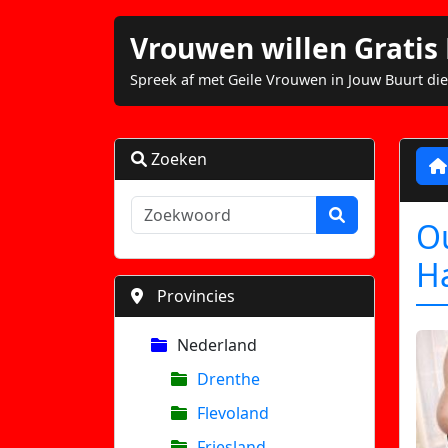
Vrouwen willen Grati
Spreek af met Geile Vrouwen in Jouw Buurt die
Zoeken
O
H
Provincies
Nederland
Drenthe
Flevoland
Friesland