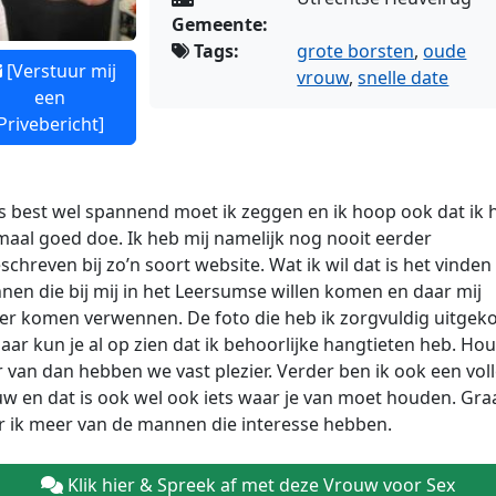
Gemeente:
Tags:
grote borsten
,
oude
[Verstuur mij
vrouw
,
snelle date
een
Privebericht]
is best wel spannend moet ik zeggen en ik hoop ook dat ik 
maal goed doe. Ik heb mij namelijk nog nooit eerder
schreven bij zo’n soort website. Wat ik wil dat is het vinden
en die bij mij in het Leersumse willen komen en daar mij
er komen verwennen. De foto die heb ik zorgvuldig uitgek
aar kun je al op zien dat ik behoorlijke
hangtieten heb. Hou
 van dan hebben we vast plezier. Verder ben ik ook een vol
w en dat is ook wel ook iets waar je van moet houden. Gra
r ik meer van de mannen die interesse hebben.
Klik hier & Spreek af met deze Vrouw voor Sex