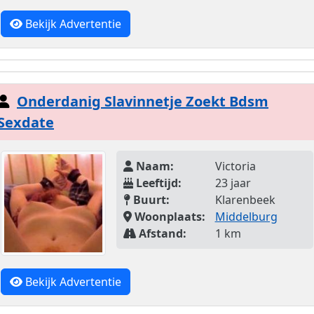
Bekijk Advertentie
Onderdanig Slavinnetje Zoekt Bdsm
Sexdate
Naam:
Victoria
Leeftijd:
23 jaar
Buurt:
Klarenbeek
Woonplaats:
Middelburg
Afstand:
1 km
Bekijk Advertentie