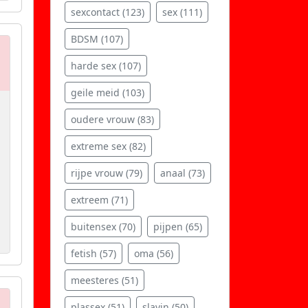
sexcontact (123)
sex (111)
BDSM (107)
harde sex (107)
geile meid (103)
oudere vrouw (83)
extreme sex (82)
rijpe vrouw (79)
anaal (73)
extreem (71)
buitensex (70)
pijpen (65)
fetish (57)
oma (56)
meesteres (51)
plassex (51)
slavin (50)