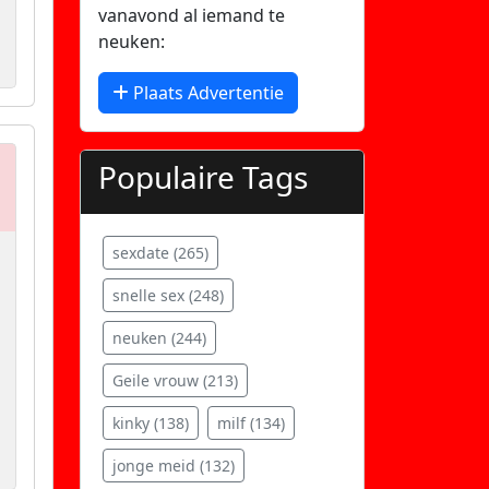
vanavond al iemand te
neuken:
Plaats Advertentie
Populaire Tags
sexdate (265)
snelle sex (248)
neuken (244)
Geile vrouw (213)
kinky (138)
milf (134)
jonge meid (132)