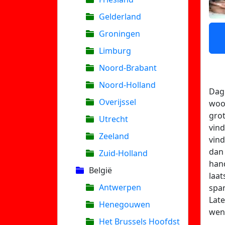
Gelderland
Groningen
Limburg
Noord-Brabant
Noord-Holland
Dag 
Overijssel
woon
gro
Utrecht
vin
Zeeland
vind
dan 
Zuid-Holland
han
België
laat
Antwerpen
span
Lat
Henegouwen
wens
Het Brussels Hoofdst