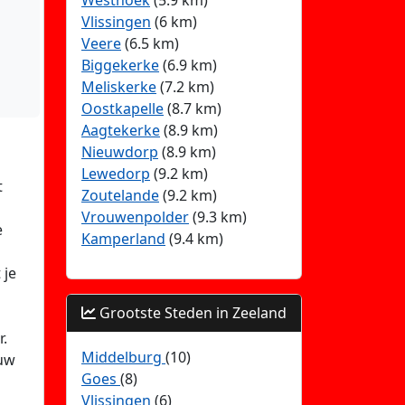
Westhoek
(5.9 km)
Vlissingen
(6 km)
Veere
(6.5 km)
Biggekerke
(6.9 km)
Meliskerke
(7.2 km)
Oostkapelle
(8.7 km)
Aagtekerke
(8.9 km)
Nieuwdorp
(8.9 km)
Lewedorp
(9.2 km)
t
Zoutelande
(9.2 km)
Vrouwenpolder
(9.3 km)
e
Kamperland
(9.4 km)
a
 je
Grootste Steden in Zeeland
r.
Middelburg
(10)
ouw
Goes
(8)
Vlissingen
(6)