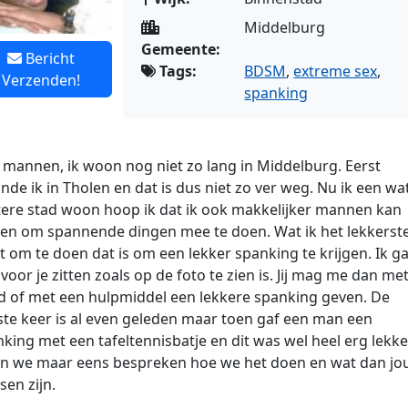
Middelburg
Gemeente:
Bericht
Tags:
BDSM
,
extreme sex
,
Verzenden!
spanking
mannen, ik woon nog niet zo lang in Middelburg. Eerst
de ik in Tholen en dat is dus niet zo ver weg. Nu ik een wa
tere stad woon hoop ik dat ik ook makkelijker mannen kan
den om spannende dingen mee te doen. Wat ik het lekkerst
t om te doen dat is om een
lekker spanking te krijgen. Ik g
voor je zitten zoals op de foto te zien is. Jij mag me dan met
d of met een hulpmiddel een lekkere spanking geven. De
ste keer is al even geleden maar toen gaf een man een
king met een tafeltennisbatje en dit was wel heel erg lekke
en we maar eens bespreken hoe we het doen en wat dan j
en zijn.