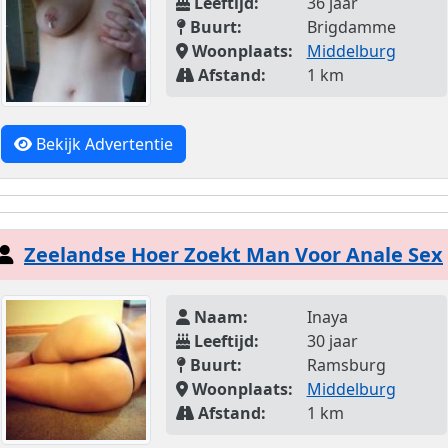
Leeftijd:
36 jaar
Buurt:
Brigdamme
Woonplaats:
Middelburg
Afstand:
1 km
Bekijk Advertentie
Zeelandse Hoer Zoekt Man Voor Anale Sex
Naam:
Inaya
Leeftijd:
30 jaar
Buurt:
Ramsburg
Woonplaats:
Middelburg
Afstand:
1 km