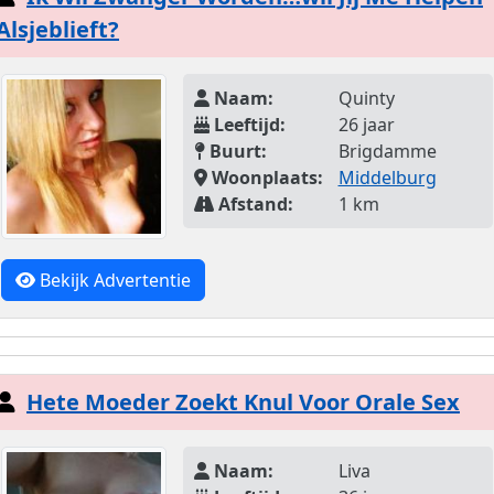
Alsjeblieft?
Naam:
Quinty
Leeftijd:
26 jaar
Buurt:
Brigdamme
Woonplaats:
Middelburg
Afstand:
1 km
Bekijk Advertentie
Hete Moeder Zoekt Knul Voor Orale Sex
Naam:
Liva