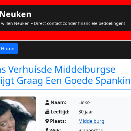
s Neuken
 willen Neuken – Direct contact zonder financiële bedoelingen!
Home
as Verhuisde Middelburgse
rijgt Graag Een Goede Spanki
Naam:
Lieke
Leeftijd:
30 jaar
Plaats:
Middelburg
Wijk:
Binnenstad