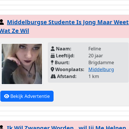
Middelburgse Studente Is Jong Maar Weet
Wat Ze Wil
Naam:
Feline
Leeftijd:
20 jaar
Buurt:
Brigdamme
Woonplaats:
Middelburg
Afstand:
1 km
Bekijk Advertentie
Ik Wil Zwanger Worden…wil Jij Me Helpen