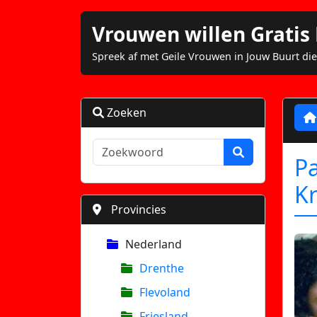
Vrouwen willen Grati
Spreek af met Geile Vrouwen in Jouw Buurt die
Zoeken
P
K
Provincies
Nederland
Drenthe
Flevoland
Friesland