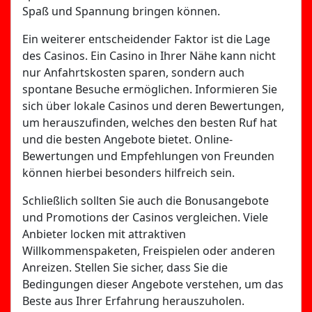
Spaß und Spannung bringen können.
Ein weiterer entscheidender Faktor ist die Lage
des Casinos. Ein Casino in Ihrer Nähe kann nicht
nur Anfahrtskosten sparen, sondern auch
spontane Besuche ermöglichen. Informieren Sie
sich über lokale Casinos und deren Bewertungen,
um herauszufinden, welches den besten Ruf hat
und die besten Angebote bietet. Online-
Bewertungen und Empfehlungen von Freunden
können hierbei besonders hilfreich sein.
Schließlich sollten Sie auch die Bonusangebote
und Promotions der Casinos vergleichen. Viele
Anbieter locken mit attraktiven
Willkommenspaketen, Freispielen oder anderen
Anreizen. Stellen Sie sicher, dass Sie die
Bedingungen dieser Angebote verstehen, um das
Beste aus Ihrer Erfahrung herauszuholen.