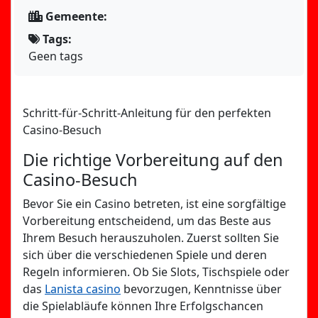
Gemeente:
Tags:
Geen tags
Schritt-für-Schritt-Anleitung für den perfekten
Casino-Besuch
Die richtige Vorbereitung auf den
Casino-Besuch
Bevor Sie ein Casino betreten, ist eine sorgfältige
Vorbereitung entscheidend, um das Beste aus
Ihrem Besuch herauszuholen. Zuerst sollten Sie
sich über die verschiedenen Spiele und deren
Regeln informieren. Ob Sie Slots, Tischspiele oder
das
Lanista casino
bevorzugen, Kenntnisse über
die Spielabläufe können Ihre Erfolgschancen