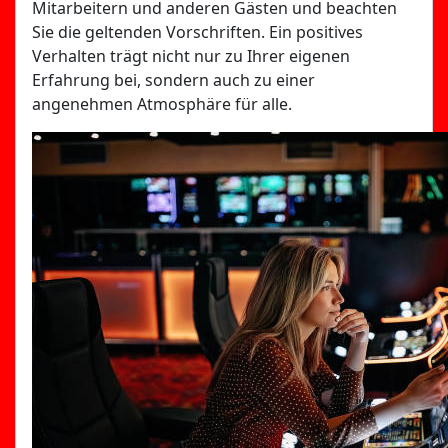
Mitarbeitern und anderen Gästen und beachten
Sie die geltenden Vorschriften. Ein positives
Verhalten trägt nicht nur zu Ihrer eigenen
Erfahrung bei, sondern auch zu einer
angenehmen Atmosphäre für alle.