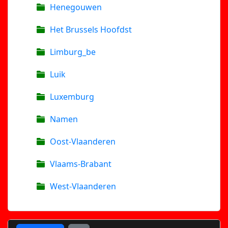
Henegouwen
Het Brussels Hoofdst
Limburg_be
Luik
Luxemburg
Namen
Oost-Vlaanderen
Vlaams-Brabant
West-Vlaanderen