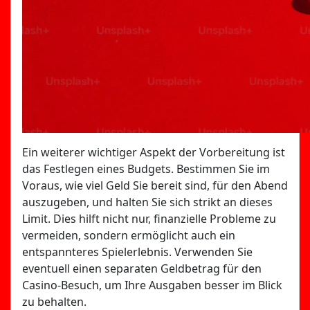
Ein weiterer wichtiger Aspekt der Vorbereitung ist
das Festlegen eines Budgets. Bestimmen Sie im
Voraus, wie viel Geld Sie bereit sind, für den Abend
auszugeben, und halten Sie sich strikt an dieses
Limit. Dies hilft nicht nur, finanzielle Probleme zu
vermeiden, sondern ermöglicht auch ein
entspannteres Spielerlebnis. Verwenden Sie
eventuell einen separaten Geldbetrag für den
Casino-Besuch, um Ihre Ausgaben besser im Blick
zu behalten.