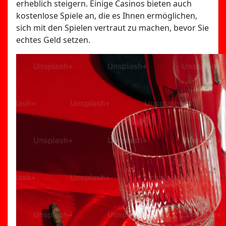
erheblich steigern. Einige Casinos bieten auch
kostenlose Spiele an, die es Ihnen ermöglichen,
sich mit den Spielen vertraut zu machen, bevor Sie
echtes Geld setzen.