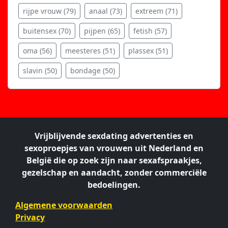
rijpe vrouw (79)
anaal (73)
extreem (71)
buitensex (70)
pijpen (65)
fetish (57)
oma (56)
meesteres (51)
plassex (51)
slavin (50)
bondage (50)
Vrijblijvende sexdating advertenties en
sexoproepjes van vrouwen uit Nederland en
België die op zoek zijn naar sexafspraakjes,
gezelschap en aandacht, zonder commerciële
bedoelingen.
Algemene voorwaarden
Privacy