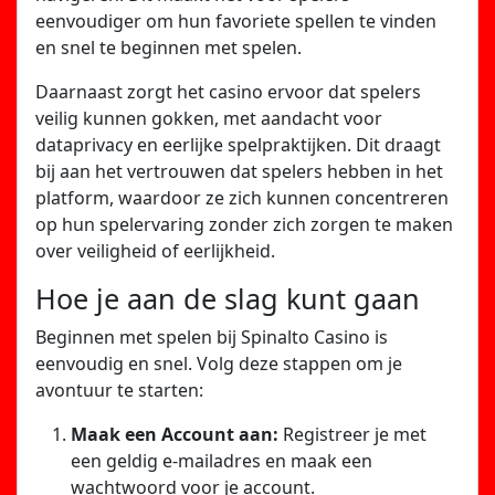
eenvoudiger om hun favoriete spellen te vinden
en snel te beginnen met spelen.
Daarnaast zorgt het casino ervoor dat spelers
veilig kunnen gokken, met aandacht voor
dataprivacy en eerlijke spelpraktijken. Dit draagt
bij aan het vertrouwen dat spelers hebben in het
platform, waardoor ze zich kunnen concentreren
op hun spelervaring zonder zich zorgen te maken
over veiligheid of eerlijkheid.
Hoe je aan de slag kunt gaan
Beginnen met spelen bij Spinalto Casino is
eenvoudig en snel. Volg deze stappen om je
avontuur te starten:
Maak een Account aan:
Registreer je met
een geldig e-mailadres en maak een
wachtwoord voor je account.