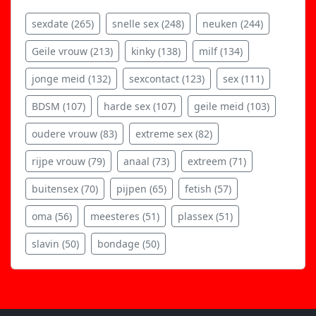
sexdate (265)
snelle sex (248)
neuken (244)
Geile vrouw (213)
kinky (138)
milf (134)
jonge meid (132)
sexcontact (123)
sex (111)
BDSM (107)
harde sex (107)
geile meid (103)
oudere vrouw (83)
extreme sex (82)
rijpe vrouw (79)
anaal (73)
extreem (71)
buitensex (70)
pijpen (65)
fetish (57)
oma (56)
meesteres (51)
plassex (51)
slavin (50)
bondage (50)