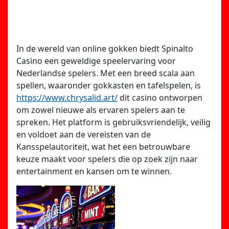
In de wereld van online gokken biedt Spinalto
Casino een geweldige speelervaring voor
Nederlandse spelers. Met een breed scala aan
spellen, waaronder gokkasten en tafelspelen, is
https://www.chrysalid.art/
dit casino ontworpen
om zowel nieuwe als ervaren spelers aan te
spreken. Het platform is gebruiksvriendelijk, veilig
en voldoet aan de vereisten van de
Kansspelautoriteit, wat het een betrouwbare
keuze maakt voor spelers die op zoek zijn naar
entertainment en kansen om te winnen.