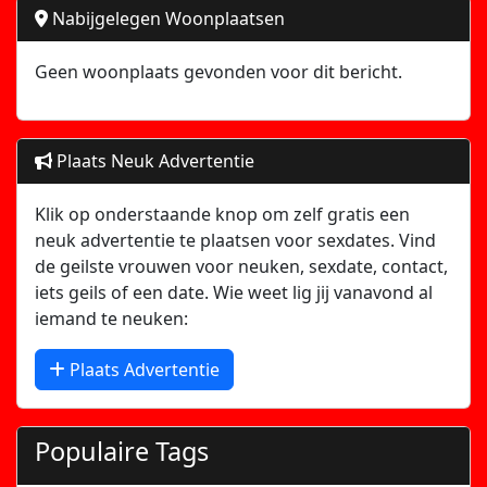
Nabijgelegen Woonplaatsen
Geen woonplaats gevonden voor dit bericht.
Plaats Neuk Advertentie
Klik op onderstaande knop om zelf gratis een
neuk advertentie te plaatsen voor sexdates. Vind
de geilste vrouwen voor neuken, sexdate, contact,
iets geils of een date. Wie weet lig jij vanavond al
iemand te neuken:
Plaats Advertentie
Populaire Tags