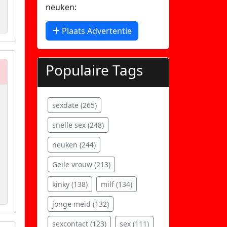
neuken:
Plaats Advertentie
Populaire Tags
sexdate (265)
snelle sex (248)
neuken (244)
Geile vrouw (213)
kinky (138)
milf (134)
jonge meid (132)
sexcontact (123)
sex (111)