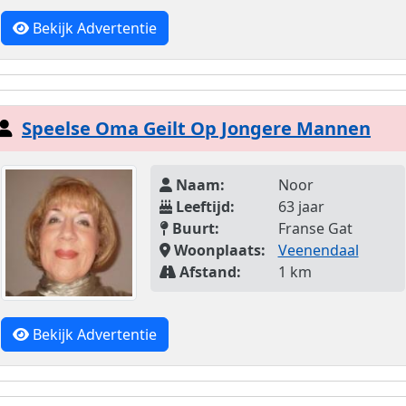
Bekijk Advertentie
Speelse Oma Geilt Op Jongere Mannen
Naam:
Noor
Leeftijd:
63 jaar
Buurt:
Franse Gat
Woonplaats:
Veenendaal
Afstand:
1 km
Bekijk Advertentie