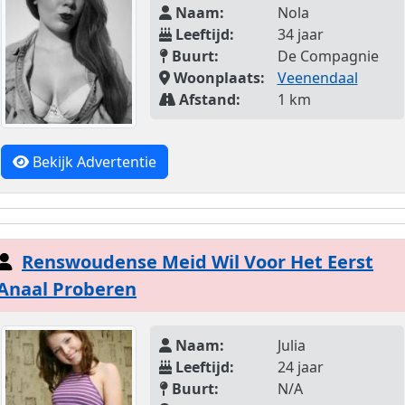
Naam:
Nola
Leeftijd:
34 jaar
Buurt:
De Compagnie
Woonplaats:
Veenendaal
Afstand:
1 km
Bekijk Advertentie
Renswoudense Meid Wil Voor Het Eerst
Anaal Proberen
Naam:
Julia
Leeftijd:
24 jaar
Buurt:
N/A