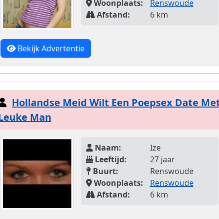
Woonplaats:
Renswoude
Afstand:
6 km
Bekijk Advertentie
Hollandse Meid Wilt Een Poepsex Date Me
Leuke Man
Naam:
Ize
Leeftijd:
27 jaar
Buurt:
Renswoude
Woonplaats:
Renswoude
Afstand:
6 km