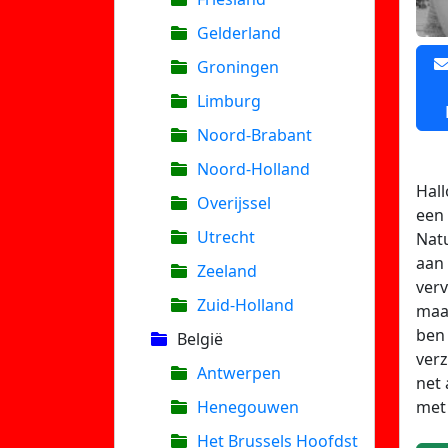
Gelderland
Groningen
Limburg
Noord-Brabant
Noord-Holland
Hall
Overijssel
een 
Utrecht
Nat
aan 
Zeeland
ver
Zuid-Holland
maar
ben 
België
verz
Antwerpen
net 
met 
Henegouwen
Het Brussels Hoofdst