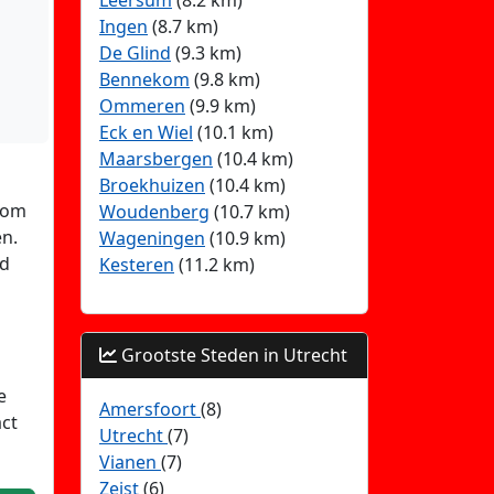
Leersum
(8.2 km)
Ingen
(8.7 km)
De Glind
(9.3 km)
Bennekom
(9.8 km)
Ommeren
(9.9 km)
Eck en Wiel
(10.1 km)
Maarsbergen
(10.4 km)
Broekhuizen
(10.4 km)
r om
Woudenberg
(10.7 km)
en.
Wageningen
(10.9 km)
nd
Kesteren
(11.2 km)
Grootste Steden in Utrecht
e
Amersfoort
(8)
act
Utrecht
(7)
Vianen
(7)
Zeist
(6)