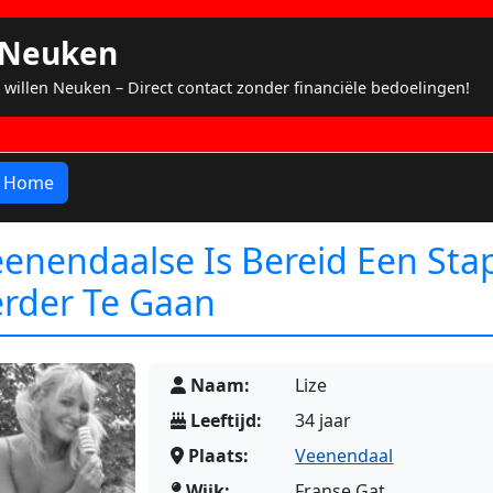
s Neuken
 willen Neuken – Direct contact zonder financiële bedoelingen!
Home
enendaalse Is Bereid Een Sta
erder Te Gaan
Naam:
Lize
Leeftijd:
34 jaar
Plaats:
Veenendaal
Wijk:
Franse Gat