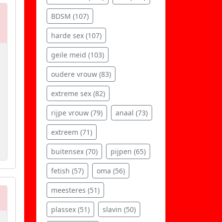
BDSM (107)
harde sex (107)
geile meid (103)
oudere vrouw (83)
extreme sex (82)
rijpe vrouw (79)
anaal (73)
extreem (71)
buitensex (70)
pijpen (65)
fetish (57)
oma (56)
meesteres (51)
plassex (51)
slavin (50)