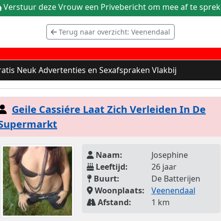
Verstuur deze Vrouw een Privebericht om mee af te spre
Terug naar overzicht: Veenendaal
atis Neuk Advertenties en Sexafspraken Vlakbij
Geile Cassiére Laat Zich Verleiden In De
Supermarkt
Naam:
Josephine
Leeftijd:
26 jaar
Buurt:
De Batterijen
Woonplaats:
Veenendaal
Afstand:
1 km