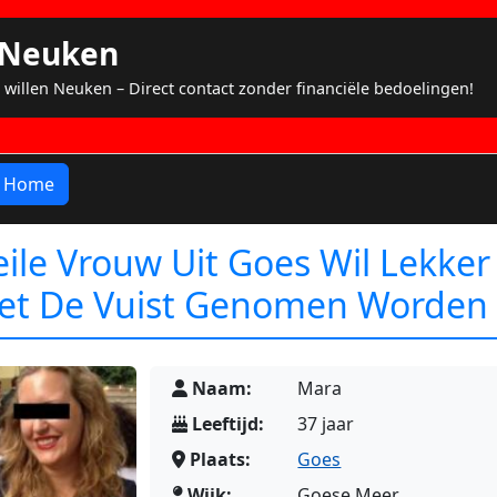
s Neuken
 willen Neuken – Direct contact zonder financiële bedoelingen!
Home
ile Vrouw Uit Goes Wil Lekker
et De Vuist Genomen Worden
Naam:
Mara
Leeftijd:
37 jaar
Plaats:
Goes
Wijk:
Goese Meer