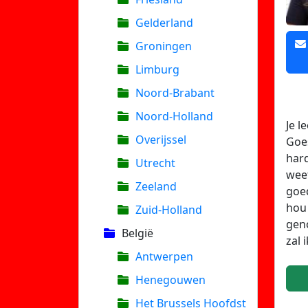
Gelderland
Groningen
Limburg
Noord-Brabant
Noord-Holland
Je l
Overijssel
Goes
hard
Utrecht
weet
Zeeland
goed
hou 
Zuid-Holland
geno
België
zal 
Antwerpen
Henegouwen
Het Brussels Hoofdst