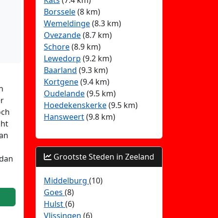
Kats
(7.4 km)
Borssele
(8 km)
Wemeldinge
(8.3 km)
Ovezande
(8.7 km)
Schore
(8.9 km)
Lewedorp
(9.2 km)
Baarland
(9.3 km)
Kortgene
(9.4 km)
in
Oudelande
(9.5 km)
er
Hoedekenskerke
(9.5 km)
och
Hansweert
(9.8 km)
cht
dan
Grootste Steden in Zeeland
 dan
Middelburg
(10)
Goes
(8)
Hulst
(6)
Vlissingen
(6)