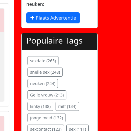
neuken:
Plaats Advertentie
Populaire Tags
sexdate (265)
snelle sex (248)
neuken (244)
Geile vrouw (213)
kinky (138)
milf (134)
jonge meid (132)
sexcontact (123)
sex (111)