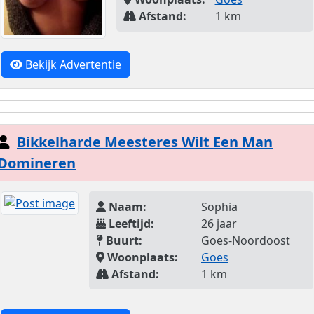
Afstand:
1 km
Bekijk Advertentie
Bikkelharde Meesteres Wilt Een Man
Domineren
Naam:
Sophia
Leeftijd:
26 jaar
Buurt:
Goes-Noordoost
Woonplaats:
Goes
Afstand:
1 km