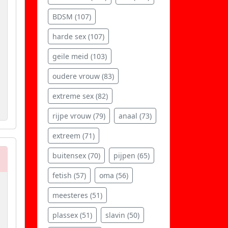
BDSM (107)
harde sex (107)
geile meid (103)
oudere vrouw (83)
extreme sex (82)
rijpe vrouw (79)
anaal (73)
extreem (71)
buitensex (70)
pijpen (65)
fetish (57)
oma (56)
meesteres (51)
plassex (51)
slavin (50)