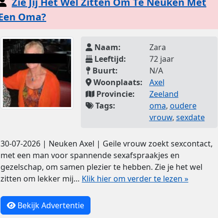
Zie Jij Het Wel Zitten Om Te Neuken Met
Een Oma?
Naam:
Zara
Leeftijd:
72 jaar
Buurt:
N/A
Woonplaats:
Axel
Provincie:
Zeeland
Tags:
oma
,
oudere
vrouw
,
sexdate
30-07-2026 | Neuken Axel | Geile vrouw zoekt sexcontact,
met een man voor spannende sexafspraakjes en
gezelschap, om samen plezier te hebben. Zie je het wel
zitten om lekker mij…
Klik hier om verder te lezen »
Bekijk Advertentie