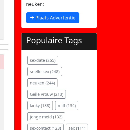
neuken:
Plaats Advertentie
Populaire Tags
sexdate (265)
snelle sex (248)
neuken (244)
Geile vrouw (213)
kinky (138)
milf (134)
jonge meid (132)
sexcontact (123)
sex (111)