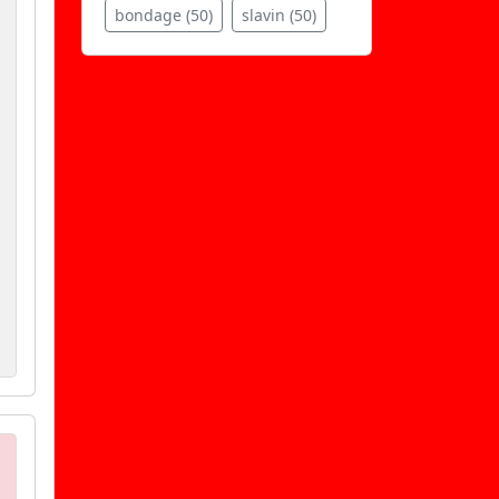
bondage (50)
slavin (50)