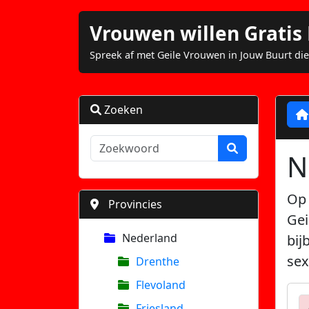
Vrouwen willen Grati
Spreek af met Geile Vrouwen in Jouw Buurt die
Zoeken
N
Op 
Provincies
Gei
Nederland
bij
sex
Drenthe
Flevoland
Friesland