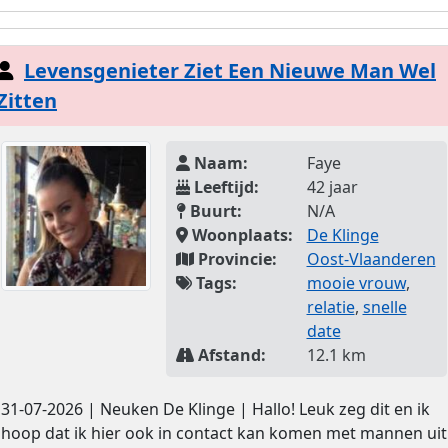
Levensgenieter Ziet Een Nieuwe Man Wel
Zitten
Naam:
Faye
Leeftijd:
42 jaar
Buurt:
N/A
Woonplaats:
De Klinge
Provincie:
Oost-Vlaanderen
Tags:
mooie vrouw
,
relatie
,
snelle
date
Afstand:
12.1 km
31-07-2026 | Neuken De Klinge | Hallo! Leuk zeg dit en ik
hoop dat ik hier ook in contact kan komen met mannen uit