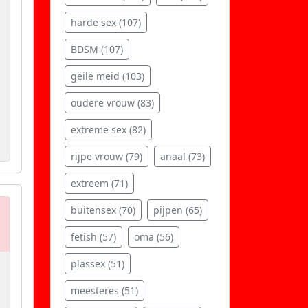
harde sex (107)
BDSM (107)
geile meid (103)
oudere vrouw (83)
extreme sex (82)
rijpe vrouw (79)
anaal (73)
extreem (71)
buitensex (70)
pijpen (65)
fetish (57)
oma (56)
plassex (51)
meesteres (51)