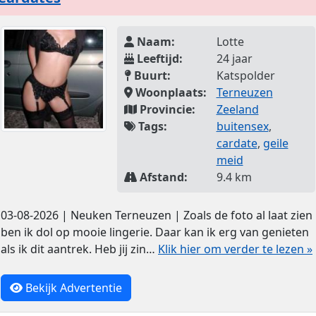
Naam:
Lotte
Leeftijd:
24 jaar
Buurt:
Katspolder
Woonplaats:
Terneuzen
Provincie:
Zeeland
Tags:
buitensex
,
cardate
,
geile
meid
Afstand:
9.4 km
03-08-2026 | Neuken Terneuzen | Zoals de foto al laat zien
ben ik dol op mooie lingerie. Daar kan ik erg van genieten
als ik dit aantrek. Heb jij zin…
Klik hier om verder te lezen »
Bekijk Advertentie