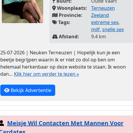
Buurt:
Oude Vaart
Woonplaats:
Terneuzen
Provincie:
Zeeland
Tags:
extreme sex
,
milf
,
snelle sex
Afstand:
9.4 km
25-07-2026 | Neuken Terneuzen | Hopelijk kun je een
beetje begrijpen waarin ik er niet zo dol op ben om
helemaal herkenbaar op deze website te staan. Ik woon
dan…
Klik hier om verder te lezen »
Bekijk Advertentie
Meisje Wil Contacten Met Mannen Voor
Cardates