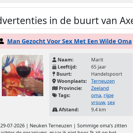
vertenties in de buurt van Ax
Man Gezocht Voor Sex Met Een Wilde Oma
Naam:
Marit
Leeftijd:
65 jaar
Buurt:
Handelspoort
Woonplaats:
Terneuzen
Provincie:
Zeeland
Tags:
oma
,
rijpe
vrouw
,
sex
Afstand:
9.4 km
29-07-2026 | Neuken Terneuzen | Sommige oma’s zitten
achter de geraniums, maar ik niet hoor. Ik zit op het