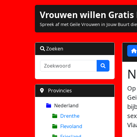
Vrouwen willen Grati
Spreek af met Geile Vrouwen in Jouw Buurt die
Zoeken
N
Op 
Provincies
Gei
Nederland
bij
sex
Drenthe
Vla
Flevoland
Friesland